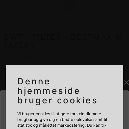
BWT - FILTER - BESTMAX M
(KALK)
R03-10-10008
Bestmax vandfiltre leverer afkarboniseret vand til
vendingautomater, kaffe- og isterningmaskiner samt kalkfrit
Denne
damp til dampovne.
hjemmeside
bruger cookies
HVILKEN BUTIK SKAL DU BESØGE?
+
-
à
Vi bruger cookies til at gøre torstein.dk mere
Læg i kurv
brugbar og give dig en bedre oplevelse samt til
PRIVAT
ERHVERV
statistik og målrettet markedsføring. Du kan til-