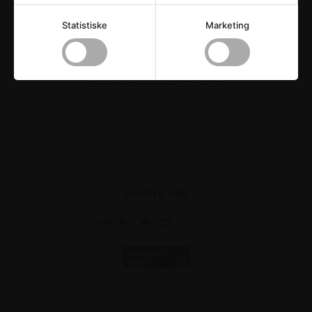
Statistiske
Marketing
Drikkevareservice ApS
Strandvejen 42
.
8300
Odder
Åbningstider
Mandag-torsdag 8.00-16.00
Fredag 8.00-15.00
Weekend: Lukket
Cvr 25 64 62 66
Tlf.:
+45 86 55 97 72
.
Email:
info@torstein.dk
Fortryd køb
© 2019
Drikkevareservice ApS