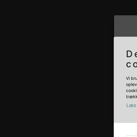
D
c
Vi br
oplev
cooki
trækk
Læs 