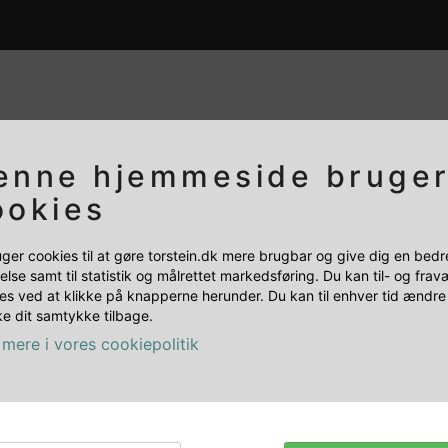
HVILKEN BUTIK SKAL DU BESØGE?
enne hjemmeside bruge
ookies
uger cookies til at gøre torstein.dk mere brugbar og give dig en bedr
PRIVAT
ERHVERV
else samt til statistik og målrettet markedsføring. Du kan til- og fra
es ved at klikke på knapperne herunder. Du kan til enhver tid ændre 
e dit samtykke tilbage.
mere i vores cookiepolitik