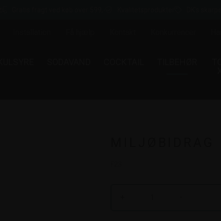
Gratis fragt ved køb over 599,-
Kvalitetsprodukter
DK's skarpe
Installation
Få hjælp
Kontakt
Konkurrencer
Ha
KULSYRE
SODAVAND
COCKTAIL
TILBEHØR
T
MILJØBIDRAG
F23
+
-