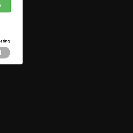
E
eting