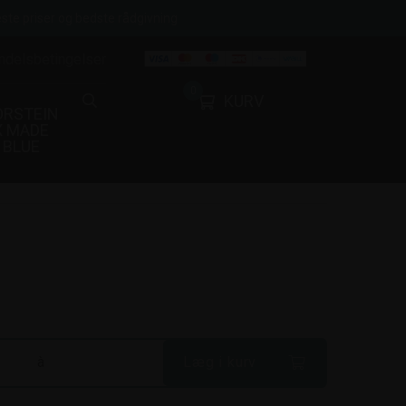
ste priser og bedste rådgivning
ndelsbetingelser
0
KURV
ORSTEIN
X MADE
BLUE
Læg i kurv
à