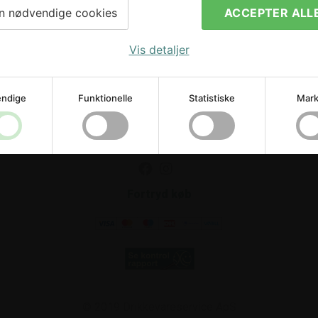
n nødvendige cookies
ACCEPTER ALL
Drikkevareservice ApS
Vis detaljer
Strandvejen 42
.
8300
Odder
Åbningstider
Mandag-torsdag 8.00-16.00
ndige
Funktionelle
Statistiske
Mark
Fredag 8.00-15.00
Weekend: Lukket
Cvr 25 64 62 66
Tlf.:
+45 86 55 97 72
.
Email:
info@torstein.dk
Fortryd køb
© 2019
Drikkevareservice ApS