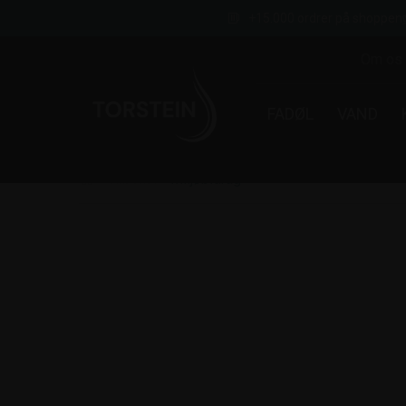
+15.000 ordrer på shoppen
Om os
FADØL
VAND
›
Tilbehør
›
Miljøbidrag