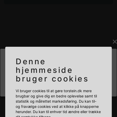
Denne
HVILKEN BUTIK SKAL DU BESØGE?
hjemmeside
bruger cookies
PRIVAT
ERHVERV
Vi bruger cookies til at gøre torstein.dk mere
RELATEREDE PRODUKTER
brugbar og give dig en bedre oplevelse samt til
statistik og målrettet markedsføring. Du kan til-
og fravælge cookies ved at klikke på knapperne
herunder. Du kan til enhver tid ændre eller trække
dit samtykke tilbage.