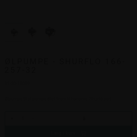
ØLPUMPE - SHURFLO 166-
257-32
01-20-10009
Ølpumpe til at pumpe øllet frem til hanerne. Shurfo sort.
+
-
à
Læg i kurv