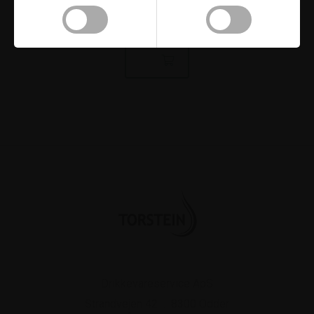
Y-STYKKE RUSTFRI 1/4"
Drikkevareservice ApS
Strandvejen 42
.
8300
Odder