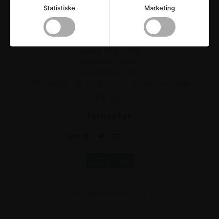
Drikkevareservice ApS
Statistiske
Marketing
Strandvejen 42
.
8300
Odder
Åbningstider
Mandag-torsdag 8.00-16.00
Fredag 8.00-15.00
Weekend: Lukket
Cvr 25 64 62 66
Tlf.:
+45 86 55 97 72
.
Email:
info@torstein.dk
Fortryd køb
© 2019
Drikkevareservice ApS