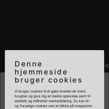
KLINGE TIL METAL
SLANGESAKS
01-14-90010
Klinge til metalsaks. Passer til 2 - 12 mm slanger.
Denne
hjemmeside
+
-
à
bruger cookies
HVILKEN BUTIK SKAL DU BESØGE?
Læg i kurv
Vi bruger cookies til at gøre torstein.dk mere
brugbar og give dig en bedre oplevelse samt til
statistik og målrettet markedsføring. Du kan til-
PRIVAT
ERHVERV
og fravælge cookies ved at klikke på knapperne