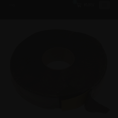
0
KURV