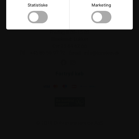
Drikkevareservice ApS
Statistiske
Marketing
Strandvejen 42
.
8300
Odder
Åbningstider
Mandag-torsdag 8.00-16.00
Fredag 8.00-15.00
Weekend: Lukket
Cvr 25 64 62 66
Tlf.:
+45 86 55 97 72
.
Email:
info@torstein.dk
Fortryd køb
© 2019
Drikkevareservice ApS