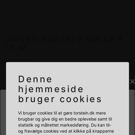
ISOLERINGSTAPE RULLE Á
15 M
01-14-30003
Tape med isolering
Denne
hjemmeside
+
-
à
bruger cookies
HVILKEN BUTIK SKAL DU BESØGE?
Læg i kurv
Vi bruger cookies til at gøre torstein.dk mere
brugbar og give dig en bedre oplevelse samt til
statistik og målrettet markedsføring. Du kan til-
PRIVAT
ERHVERV
og fravælge cookies ved at klikke på knapperne