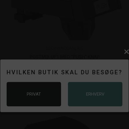
SODAVANDSANLÆG
POSTMIX UF1 MED "PUSH" KNAP
HVILKEN BUTIK SKAL DU BESØGE?
PRIVAT
ERHVERV