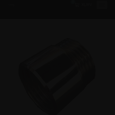
0
KURV