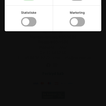
Statistiske
Marketing
Drikkevareservice ApS
Strandvejen 42
.
8300
Odder
Åbningstider
Mandag-torsdag 8.00-16.00
Fredag 8.00-15.00
Weekend: Lukket
Cvr 25 64 62 66
Tlf.:
+45 86 55 97 72
.
Email:
info@torstein.dk
Fortryd køb