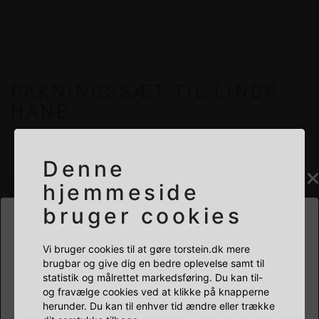
PAKNINGSSÆT TIL LINDR
HANE
R01-16-10070
Denne
hjemmeside
+
-
à
bruger cookies
Læg i kurv
HVILKEN BUTIK SKAL DU BESØGE?
Vi bruger cookies til at gøre torstein.dk mere
brugbar og give dig en bedre oplevelse samt til
statistik og målrettet markedsføring. Du kan til-
PRIVAT
ERHVERV
og fravælge cookies ved at klikke på knapperne
herunder. Du kan til enhver tid ændre eller trække