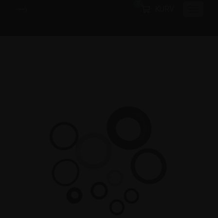
0
KURV