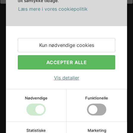
dit samtykke tilbage.
Læs mere i vores cookiepolitik
Kun nødvendige cookies
ACCEPTER ALLE
Vis detaljer
Nødvendige
Funktionelle
Drikkevareservice ApS
Strandvejen 42
.
8300
Odder
Statistiske
Marketing