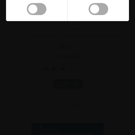
Åbningstider
Mandag-torsdag 8.00-16.00
Fredag 8.00-15.00
Weekend: Lukket
Cvr 25 64 62 66
Tlf.:
+45 86 55 97 72
.
Email:
info@torstein.dk
Fortryd køb
© 2019
Drikkevareservice ApS