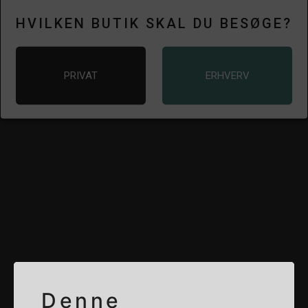
+
-
HVILKEN BUTIK SKAL DU BESØGE?
PRIVAT
ERHVERV
RELATEREDE PRODUKTER
Denne