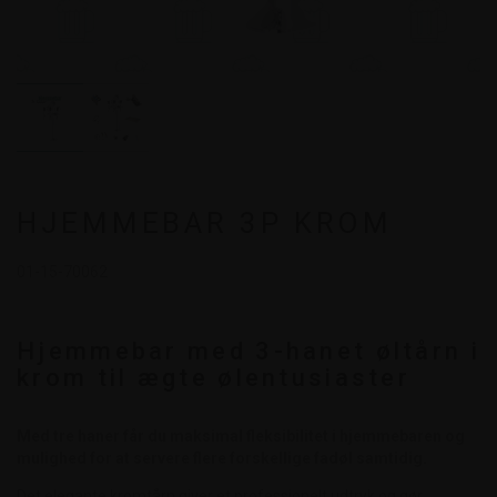
HJEMMEBAR 3P KROM
01-15-70062
Hjemmebar med 3-hanet øltårn i
krom til ægte ølentusiaster
Med tre haner får du maksimal fleksibilitet i hjemmebaren og
mulighed for at servere flere forskellige fadøl samtidig.
Det elegante kromtårn giver et professionelt udtryk og gør