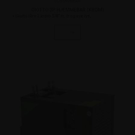
HJEMMEBAR
GIOTTO 3P HJEMMEBAR (KROM)
Giotto tårn 3 krom 5/8" m. frog eye lys
Lindr hane - Krom
Hå