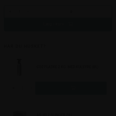
+
-
à
Læg i kurv
HAR DU HUSKET?
CO2 FLASKE 2 KG. MED KULSYRE (BL)
+
-
AS-40 2 SLINGER 28 L