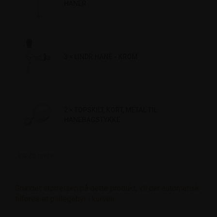
HANER
3 × LINDR HANE - KROM
2 × TOPSKILT, KORT, METAL TIL
HANEBAGSTYKKE
Vis
22
mere
Grundet størrelsen på dette produkt, vil der automatisk 
tilføres et pallegebyr i kurven