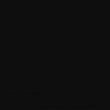
løsningen ideel til større hjemmebarer, festlokaler og sociale
arrangementer.
Pakken er sammensat til nem installation med tilpassede slanger
og python, så køleren placeres direkte under øltårnet.
Fordele
Server op til tre forskellige fadøl
Professionelt kromdesign
Perfekt til større hjemmebarer
Enkel installation
Ideel til arrangementer og gæster
OBS! Vær opmærksom på, at du også skal
have en
køler
og
CO2-flaske
med for at dit
setup er helt komplet.
MED I PAKKEN
25
produkter
1 × KOBRA 3P TÅRN - KROM UDEN LYS OG