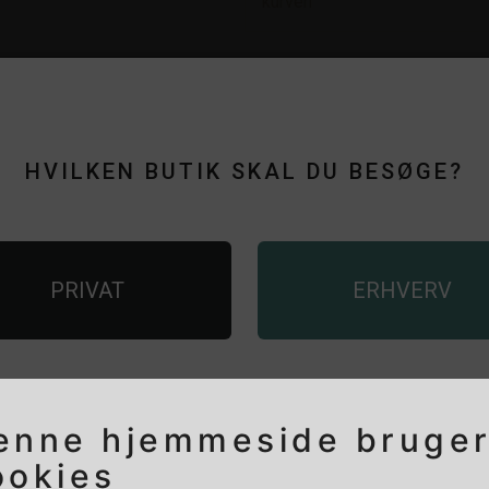
kurven
+
-
HVILKEN BUTIK SKAL DU BESØGE?
HAR DU HUSKET?
CO2 FLASKE 2 
PRIVAT
ERHVERV
AS-40 2 SLINGE
enne hjemmeside bruge
ookies