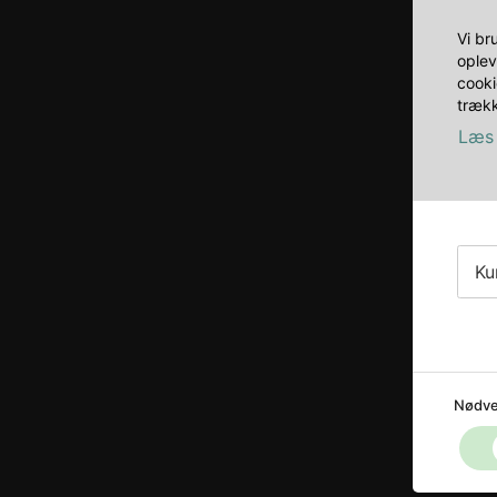
Vi br
oplev
cooki
trækk
Læs 
Ku
Nødve