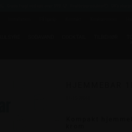
Gratis fragt ved køb over 599,-
Kvalitetsprodukter
DK's skarpe
Installation
Få hjælp
Kontakt
Konkurrencer
Ha
KULSYRE
SODAVAND
COCKTAIL
TILBEHØR
T
HJEMMEBAR 1
01-15-70060
Kompakt hjemmeb
krom