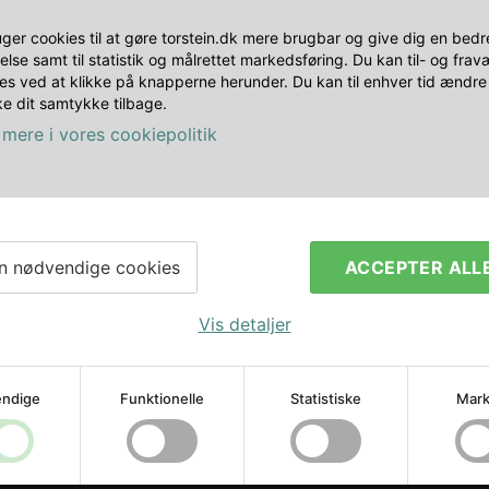
AS-80 2 SLING
uger cookies til at gøre torstein.dk mere brugbar og give dig en bedr
else samt til statistik og målrettet markedsføring. Du kan til- og fra
es ved at klikke på knapperne herunder. Du kan til enhver tid ændre 
e dit samtykke tilbage.
mere i vores cookiepolitik
AS-110 2 SLIN
n nødvendige cookies
ACCEPTER ALL
Vis detaljer
ndige
Funktionelle
Statistiske
Mark