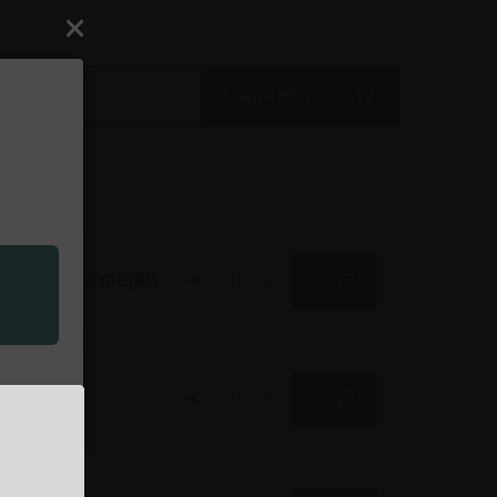
Læg i kurv
à
+
-
KG. MED KULSYRE (BL)
+
-
R 28 L
r