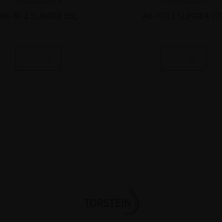
FADØLSKØLER
FADØLSKØLER
AS-80 2 SLINGER 56L
AS-110 2 SLINGER 77
rgyldt
Topskilt, kort metal forgyldt 5/8"
Spildbakke 17 x 15, x 1,6 cm