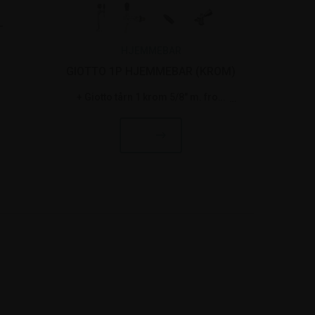
L
HJEMMEBAR
GIOTTO 1P HJEMMEBAR (KROM)
Giotto tårn 1 krom 5/8" m. frog eye lys, komplet
Lindr hane - Krom