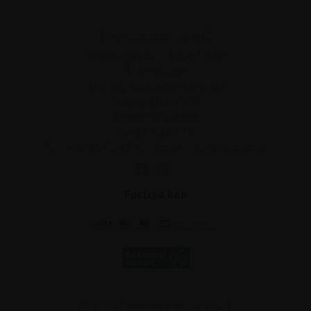
Drikkevareservice ApS
Strandvejen 42
.
8300
Odder
Åbningstider
Mandag-torsdag 8.00-16.00
Fredag 8.00-15.00
Weekend: Lukket
Cvr 25 64 62 66
Tlf.:
+45 86 55 97 72
.
Email:
info@torstein.dk
Fortryd køb
© 2019
Drikkevareservice ApS