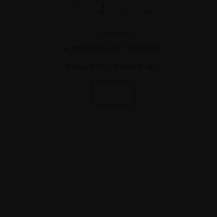
HJEMMEBAR
HJEMMEBAR 1P FORGYLDT
Kobra 1P tårn - Forgyldt uden lys og haner
Lindr hane - Fo