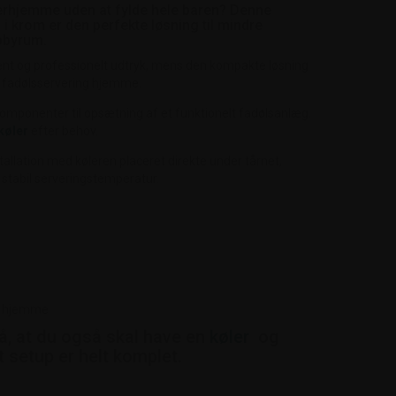
rhjemme uden at fylde hele baren? Denne
 krom er den perfekte løsning til mindre
bbyrum.
rent og professionelt udtryk, mens den kompakte løsning
 fadølsservering hjemme.
mponenter til opsætning af et funktionelt fadølsanlæg.
køler
efter behov.
stallation med køleren placeret direkte under tårnet,
 stabil serveringstemperatur.
se hjemme
 at du også skal have en
køler
og
t setup er helt komplet.