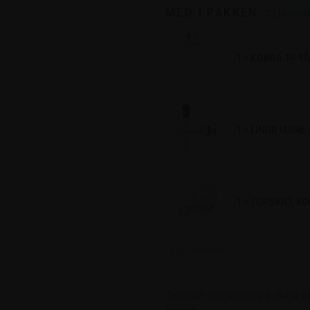
MED I PAKKEN
22
produk
1 × KOBRA 1P T
1 × LINDR HANE
1 × TOPSKILT, 
Vis
19
mere
Grundet størrelsen på dette pro