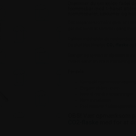
Drømmer du om kolde fadøl de
hjemmebar med 1-hanet øltårn i
hjemmebarer, køkkener og ho
Det elegante kromtårn giver et stil
gør det nemt at komme i gang med
Pakken indeholder de nødvendige ko
Du skal blot tilvælge
CO₂-flaske
og
Slanger og python er tilpasset til in
hvilket sikrer en enkel montering og
Fordele
Kompakt hjemmebar-løsning
Elegant øltårn i krom
Ideel til mindre opsætninger
Nem installation
Professionel fadølsoplevel
OBS!
Vær opmærksom på,
CO2-flaske
med for at di