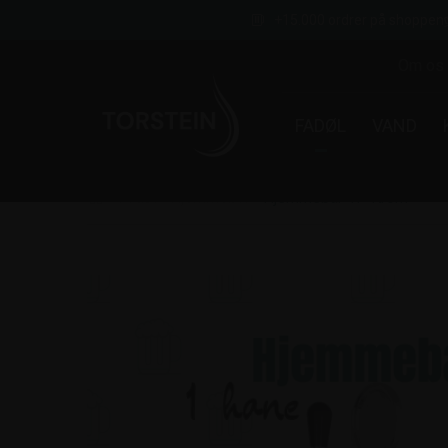
+15.000 ordrer på shoppen
Om os
FADØL
VAND
›
Fadøl
›
Hjemmebar
›
Hjemmebar 1P Krom