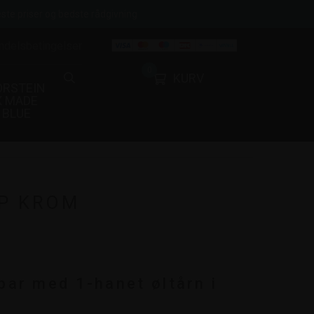
ste priser og bedste rådgivning
ndelsbetingelser
0
KURV
ORSTEIN
X MADE
BLUE
P KROM
ar med 1-hanet øltårn i