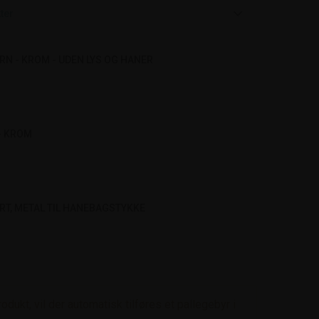
ter
ÅRN - KROM - UDEN LYS OG HANER
 - KROM
KORT, METAL TIL HANEBAGSTYKKE
dukt, vil der automatisk tilføres et pallegebyr i 