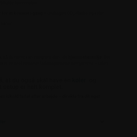
stilfulde hjemmebar.
r for at komme i gang
– undtagen CO₂-flaske og køler:
o haner
n
, så du nemt kan integrere den i dit
hjemmebarmiljø
. Det
 ønsker en professionel fadølsoplevelse derhjemme – uden
 at du også skal have en
køler
og
t setup er helt komplet.
 en iskold fadøl efter arbejde – direkte fra dit eget
ter