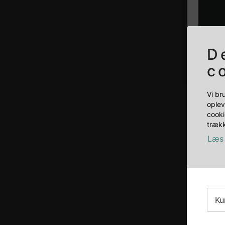
D
c
Vi br
oplev
cooki
trækk
Læs 
Ku