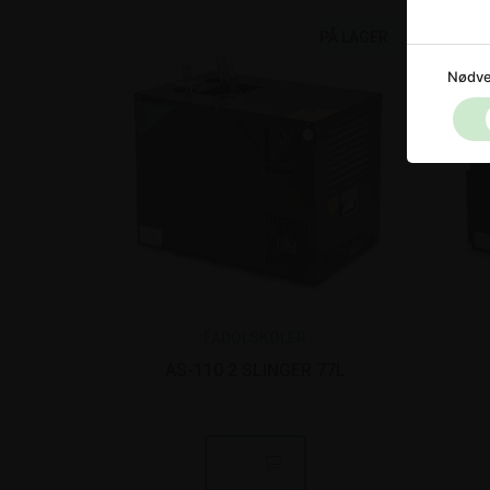
PÅ LAGER
Nødve
FADØLSKØLER
AS-110 2 SLINGER 77L