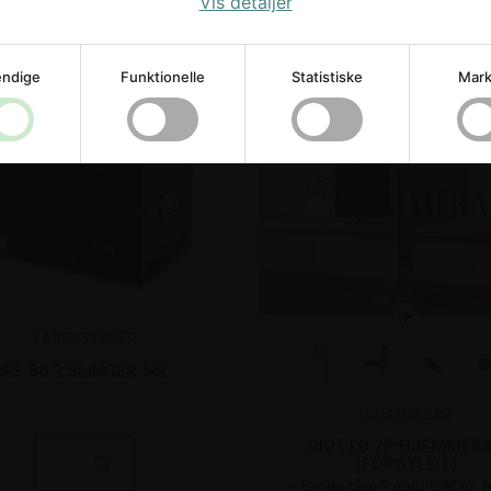
Vis detaljer
ndige
Funktionelle
Statistiske
Mark
FADØLSKØLER
AS-80 2 SLINGER 56L
HJEMMEBAR
GIOTTO 2P HJEMMEB
(FORGYLDT)
Giotto tårn 2 guld 5/8" m. frog eye 