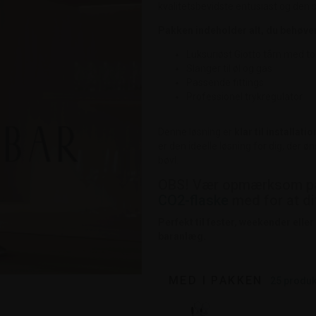
kvalitetsbevidste entusiast og den 
Pakken indeholder alt, du behøve
Luksuriøst Giotto tårn med t
Slanger til øl og gas
Passende fittings
Professionel trykregulator
Denne løsning er
klar til installatio
er den ideelle løsning for dig, der
bøvl.
OBS! Vær opmærksom på,
CO2-flaske
med for at di
Perfekt til fester, weekender eller
baranlæg.
MED I PAKKEN
25
produk