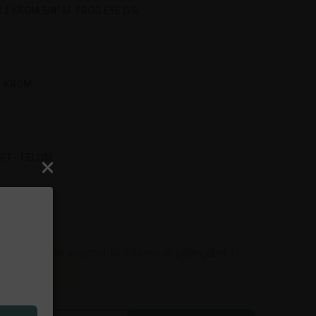
 2 KROM 5/8" M. FROG EYE LYS
 - KROM
RT - FELOM
dukt, vil der automatisk tilføres et pallegebyr i 