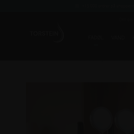
+15.000 ordrer på shoppen
Om os
FADØL
VAND
›
Fadøl
›
Hjemmebar
›
Giotto 2P hjemmebar (Kro