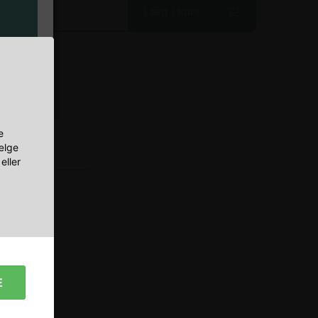
Læg i kurv
à
r
e
vælge
eller
E