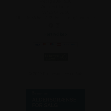
Fredag 8.00-15.00
Weekend: Lukket
Cvr 25 64 62 66
Tlf.:
+45 86 55 97 72
.
Email:
info@torstein.dk
Fortryd køb
© 2019
Drikkevareservice ApS