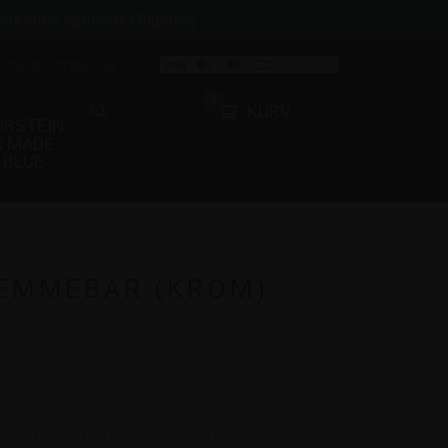
ste priser og bedste rådgivning
ndelsbetingelser
0
KURV
ORSTEIN
X MADE
BLUE
JEMMEBAR (KROM)
t særligt med denne hjemmebar-løsning, udstyret med det
krom får en stilsikker løsning. Perfekt til både den