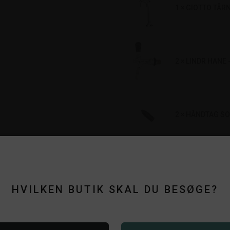
1 × GIOTTO TÅRN
2 × LINDR HANE
2 × HÅNDTAG SO
Vis
22
mere
Grundet størrelsen på dette pro
HVILKEN BUTIK SKAL DU BESØGE?
kurven