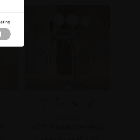
eting
HJEMMEBAR
AR
GIOTTO 3P HJEMMEBAR (KROM)
lys
Lindr hane - Forgyldt
Giotto tårn 3 krom 5/8" m. frog eye lys
Håndtag sort - Felom
Lindr hane - Krom