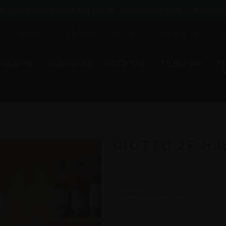
Gratis fragt ved køb over 599,-
Kvalitetsprodukter
DK's skarpe
Installation
Få hjælp
Kontakt
Konkurrencer
Ha
KULSYRE
SODAVAND
COCKTAIL
TILBEHØR
T
m)
GIOTTO 2P H
01-15-70067
Hjemmebar med Giotto Tårn
Gør dine øloplevelser til noget hel
elegante og eksklusive Giotto tårn i 