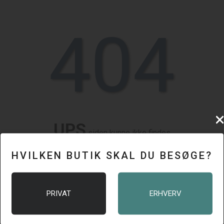
404
UPS
siden kunne ikke findes
HVILKEN BUTIK SKAL DU BESØGE?
Vi kan ikke finde den side, som du leder efter.
Siden, som du søger, er muligvis blevet flyttet eller slettet.
Gå til vores forside.
PRIVAT
ERHVERV
Gå til forsiden