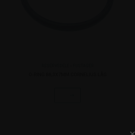
RESERVEDELE - FUSTAGER
O-RING 88,3X7MM CORNELIUS LÅG