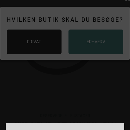
HVILKEN BUTIK SKAL DU BESØGE?
PRIVAT
ERHVERV
RESERVEDELE - FUSTAGER
PAKNING VED GEVIND TIL MM DYKRØR - 47 MM